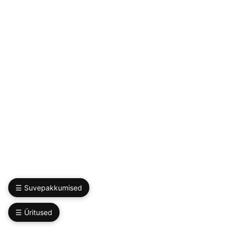
☰ Suvepakkumised
☰ Üritused