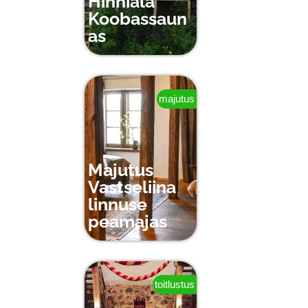
Hinniala
Koobassaun
as
majutus
Majutus
Vastseliina
linnuse
peamajas
toitlustus