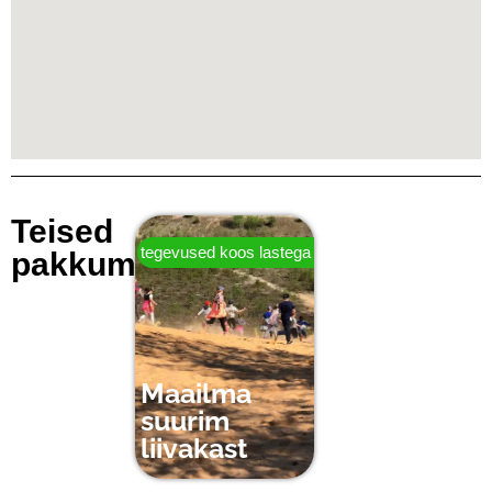
Teised
tegevused koos lastega
pakkumised
Maailma
suurim
liivakast