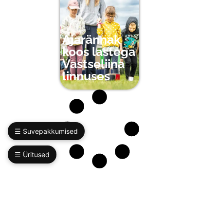
Ajarännak
koos lastega
Vastseliina
linnuses
☰ Suvepakkumised
☰ Üritused