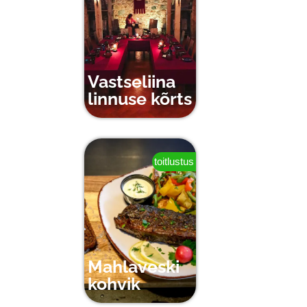
Vastseliina
linnuse kõrts
toitlustus
Mahlaveski
kohvik