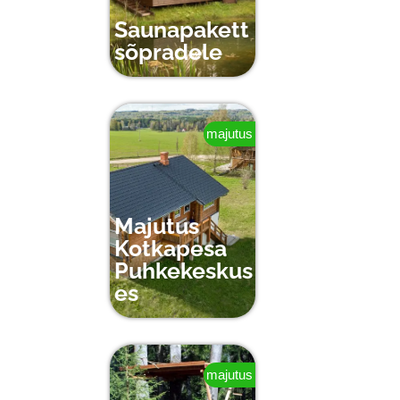
Saunapakett
sõpradele
majutus
Majutus
Kotkapesa
Puhkekeskus
es
majutus