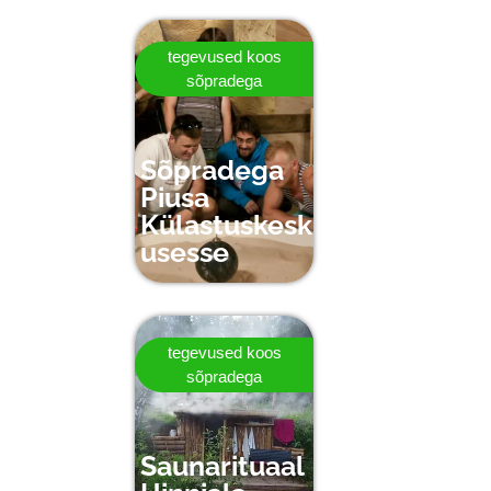
tegevused koos
sõpradega
Sõpradega
Piusa
Külastuskesk
usesse
tegevused koos
sõpradega
Saunarituaal