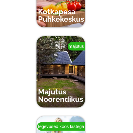
Kotkapesa
Puhkekeskus
majutus
Majutus
Noorendikus
tegevused koos lastega