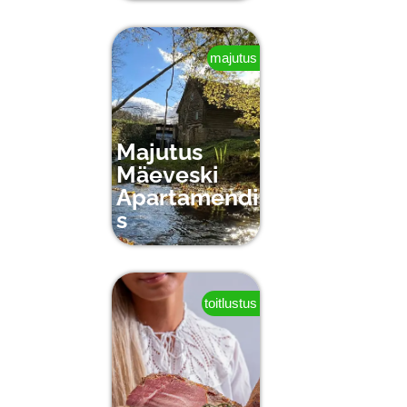
majutus
Majutus
Mäeveski
Apartamendi
s
toitlustus