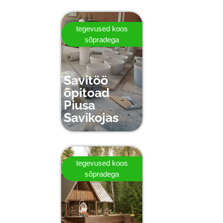
tegevused koos
sõpradega
Savitöö
õpitoad
Piusa
Savikojas
tegevused koos
sõpradega