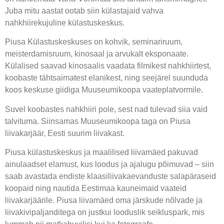
Juba mitu aastat ootab siin külastajaid vahva
nahkhiirekujuline külastuskeskus.
Piusa Külastuskeskuses on kohvik, seminariruum,
meisterdamisruum, kinosaal ja arvukalt eksponaate.
Külalised saavad kinosaalis vaadata filmikest nahkhiirtest,
koobaste tähtsaimatest elanikest, ning seejärel suunduda
koos keskuse giidiga Muuseumikoopa vaateplatvormile.
Suvel koobastes nahkhiiri pole, sest nad tulevad siia vaid
talvituma. Siinsamas Muuseumikoopa taga on Piusa
liivakarjäär, Eesti suurim liivakast.
Piusa külastuskeskus ja maalilised liivamäed pakuvad
ainulaadset elamust, kus loodus ja ajalugu põimuvad – siin
saab avastada endiste klaasiliivakaevanduste salapäraseid
koopaid ning nautida Eestimaa kauneimaid vaateid
liivakarjäärile. Piusa liivamäed oma järskude nõlvade ja
liivakivipaljanditega on justkui looduslik seikluspark, mis