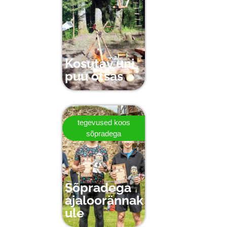
Kosutav uni
puu otsas
tegevused koos
sõpradega
Sõpradega
ajaloorännak
ule