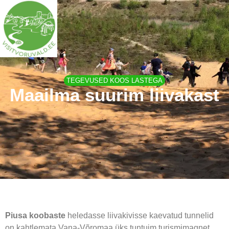
TEGEVUSED KOOS LASTEGA
Maailma suurim liivakast
Piusa koobaste
heledasse liivakivisse kaevatud tunnelid
on kahtlemata Vana-Võromaa üks tuntuim turismimagnet.